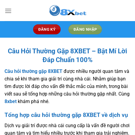
Chuyển
đến
nội
dung
ĐĂNG KÝ
ĐĂNG NHẬP
Câu Hỏi Thường Gặp 8XBET – Bật Mí Lời
Đáp Chuẩn 100%
Câu hỏi thường gặp 8XBET
được nhiều người quan tâm và
chia sẻ khi tham gia giải trí cùng nhà cái. Nhằm giúp bạn
tìm được lời đáp cho vấn đề thắc mắc của mình, trong bài
viết sau sẽ tổng hợp những câu hỏi thường gặp nhất. Cùng
8xbet
khám phá nhé.
Tổng hợp câu hỏi thường gặp 8XBET về dịch vụ
Dịch vụ giải trí được nhà cái cung cấp là vấn đề người chơi
quan tâm và tìm hiểu nhiều trước khi tham gia trải nghiệm.