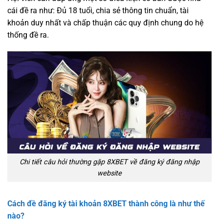
cái đề ra như: Đủ 18 tuổi, chia sẻ thông tin chuẩn, tài
khoản duy nhất và chấp thuận các quy định chung do hệ
thống đề ra.
Chi tiết câu hỏi thường gặp 8XBET về đăng ký đăng nhập
website
Cách đề đăng ký tài khoản 8XBET thành công là như thế
nào?