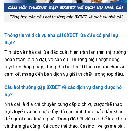
Tổng hợp các câu hỏi thường gặp 8XBET về dịch vụ nhà cái
Thông tin về dịch vụ nhà cái 8XBET lừa đảo có phải sự
thật?
Tin tức về nhà cái lừa đảo xuất hiện tràn lan trên thị trường
hoàn toàn là bịa đặt, vô căn cứ. Thương hiệu hoạt động
tuyệt đối hợp pháp, đang thu hút tới 10 triệu người chơi và
cam kết mang đến bạn dịch vụ giải trí chất lượng top đầu.
Câu hỏi thường gặp 8XBET về các dịch vụ đang được hỗ
trợ?
Nhà cái là địa chỉ chuyên cung cấp dịch vụ cược thể thao
trực tuyến và tích hợp đầy đủ các hình thức hấp dẫn khác
để người chơi khám phá. Trong đó hội viên có thể lựa chọn
và tham gia cùng: Cá cược thể thao, Casino live, game bài,