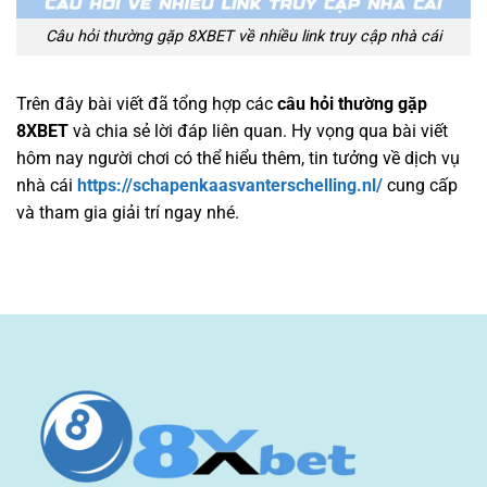
Câu hỏi thường gặp 8XBET về nhiều link truy cập nhà cái
Trên đây bài viết đã tổng hợp các
câu hỏi thường gặp
8XBET
và chia sẻ lời đáp liên quan. Hy vọng qua bài viết
hôm nay người chơi có thể hiểu thêm, tin tưởng về dịch vụ
nhà cái
https://schapenkaasvanterschelling.nl/
cung cấp
và tham gia giải trí ngay nhé.