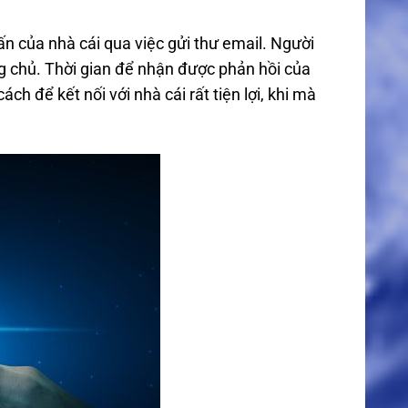
vấn của nhà cái qua việc gửi thư email. Người
ang chủ. Thời gian để nhận được phản hồi của
h để kết nối với nhà cái rất tiện lợi, khi mà