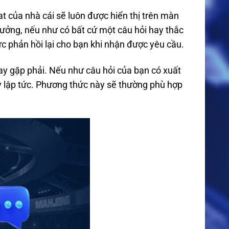
t của nhà cái sẽ luôn được hiển thị trên màn
hưởng, nếu như có bất cứ một câu hỏi hay thắc
ức phản hồi lại cho bạn khi nhận được yêu cầu.
hay gặp phải. Nếu như câu hỏi của bạn có xuất
ay lập tức. Phương thức này sẽ thường phù hợp