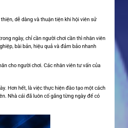
thiện, dễ dàng và thuận tiện khi hội viên sử
trong ngày, chỉ cần người chơi cần thì nhân viên
 nghiệp, bài bản, hiệu quả và đảm bảo nhanh
 khăn cho người chơi. Các nhân viên tư vấn của
y. Hơn hết, là việc thực hiện đào tạo một cách
ên. Nhà cái đã luôn cố gắng từng ngày để có