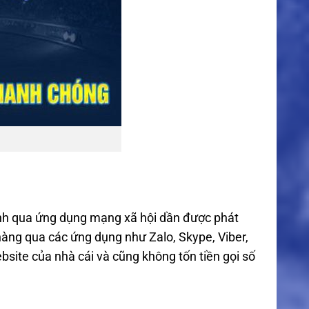
h qua ứng dụng mạng xã hội dần được phát
 hàng qua các ứng dụng như Zalo, Skype, Viber,
bsite của nhà cái và cũng không tốn tiền gọi số