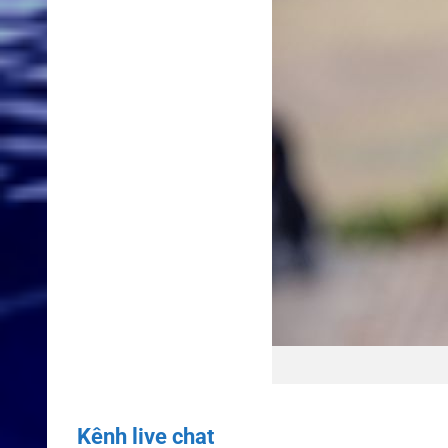
Kênh live chat