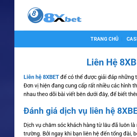
Chuyển
đến
nội
dung
TRANG CHỦ
CAS
Liên Hệ 8XBE
Liên hệ 8XBET
để có thể được giải đáp những th
Đơn vị hiện đang cung cấp rất nhiều các hình th
nhau theo dõi bài viết bên dưới đây, để biết th
Đánh giá dịch vụ liên hệ 8XBE
Dịch vụ chăm sóc khách hàng từ lâu đã luôn là 
trường. Bởi ngay khi bạn liên hệ đến tổng đài, 