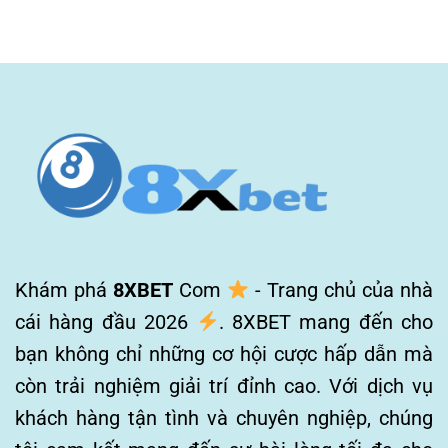
Khám phá
8XBET
Com
- Trang chủ của nhà
cái hàng đầu 2026
. 8XBET mang đến cho
bạn không chỉ những cơ hội cược hấp dẫn mà
còn trải nghiệm giải trí đỉnh cao. Với dịch vụ
khách hàng tận tình và chuyên nghiệp, chúng