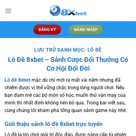
Chuyển
đến
nội
dung
ĐĂNG KÝ
ĐĂNG NHẬP
LƯU TRỮ DANH MỤC:
LÔ ĐỀ
Lô Đề 8xbet – Sảnh Cược Đổi Thưởng Có
Cơ Hội Đổi Đời
Lô đề 8xbet
mặc dù chỉ mới ra mắt vài năm nhưng đã
chiếm được vị thế vững chắc trong lòng người chơi. Nếu
bạn đam mê các bộ môn số học, muốn thử vận may của
mình thì nhất định không nên bỏ qua. Trong bài viết sau,
cùng chúng tôi khám phá tổng quan sảnh game này nhé.
Giới thiệu sảnh lô đề 8xbet trực tuyến
Lô đề là trò chơi giải trí độc đáo, được nâng cấp từ phiên