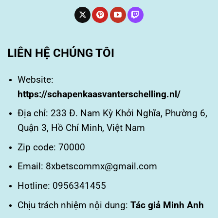
LIÊN HỆ CHÚNG TÔI
Website:
https://schapenkaasvanterschelling.nl/
Địa chỉ: 233 Đ. Nam Kỳ Khởi Nghĩa, Phường 6,
Quận 3, Hồ Chí Minh, Việt Nam
Zip code: 70000
Email:
8xbetscommx@gmail.com
Hotline: 0956341455
Chịu trách nhiệm nội dung:
Tác giả Minh Anh