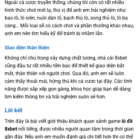
Ngoài cá cược truyền thống, chúng tôi còn có rất nhiều
hình thức chơi mới lạ, thú vị để anh em trải nghiệm như
bao lô, lô xiên, nuôi dàn lô, bạch thủ lô, song thủ lô, lô ba
càng… Mỗi loại sẽ có cách chơi và phần thưởng khác nhau,
anh em nên tìm hiểu kỹ để tránh bị nhầm lẫn.
Giao diện thân thiện
Không chỉ chú trọng xây dựng chất lượng, nhà cái 8xbet
cũng đầu tư rất nhiều tiền bạc để thiết kế giao diện bắt
mắt, thân thiện với người chơi. Qua đó, anh em sẽ luôn
cảm thấy thoải mái, hứng thú khi cá cược tại đây. Các tính
năng được sắp xếp gọn gàng, khoa học giúp bạn dễ dàng
tìm kiếm thông tin và trải nghiệm suôn sẻ hơn.
Lời kết
Trên đây là bài viết giới thiệu khách quan sảnh game
lô đề
8xbet
nổi tiếng, được nhiều người quan tâm trong thời gian
gần đây. Nếu anh em muốn đánh giá chi tiết hơn thì có thể