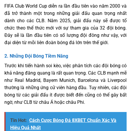
FIFA Club World Cup diễn ra lần đầu tiên vào năm 2000 và
đã trở thành một trong những giải đấu quan trọng nhất
dành cho các CLB. Năm 2025, giải đấu này sẽ được tổ
chức theo thể thức mới với sự tham gia của 32 đội bóng.
Đây sẽ là lần đầu tiên có số lượng đội đông như vậy, với
đại diện từ mỗi liên đoàn bóng đá lớn trên thế giới.
2. Những Đội Bóng Tiềm Năng
Trước khi tiến hành soi kèo, việc phân tích các đội bóng có
khả năng đăng quang là rất quan trọng. Các CLB mạnh mẽ
như Real Madrid, Bayern Munich, Barcelona và Liverpool
thường là những ứng cử viên hàng đầu. Tuy nhiên, các đội
bóng từ các giải đấu ít được biết đến cũng có thể gây bất
ngờ, như CLB từ châu Á hoặc châu Phi.
Tin Hot:
Cách Cược Bóng Đá 8XBET Chuẩn Xác Và
Hiệu Quả Nhất