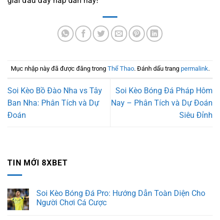
giải đấu đầy hấp dẫn này!
Mục nhập này đã được đăng trong
Thể Thao
. Đánh dấu trang
permalink
.
Soi Kèo Bồ Đào Nha vs Tây
Soi Kèo Bóng Đá Pháp Hôm
Ban Nha: Phân Tích và Dự
Nay – Phân Tích và Dự Đoán
Đoán
Siêu Đỉnh
TIN MỚI 8XBET
Soi Kèo Bóng Đá Pro: Hướng Dẫn Toàn Diện Cho
Người Chơi Cá Cược