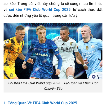
soi kèo. Trong bài viết này, chúng ta sẽ cùng nhau tìm hiểu
về
soi kèo FIFA Club World Cup 2025
, từ cách thức đặt
cược đến những yếu tố quan trọng cần lưu ý.
Soi Kèo FIFA Club World Cup 2025 – Dự Đoán và Phân Tích
Chuyên Sâu
1. Tổng Quan Về FIFA Club World Cup 2025