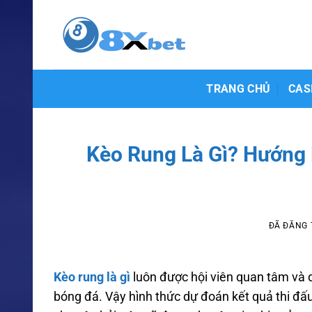
Chuyển
đến
nội
dung
TRANG CHỦ
CAS
Kèo Rung Là Gì? Hướng 
ĐÃ ĐĂNG
Kèo rung là gì
luôn được hội viên quan tâm và d
bóng đá. Vậy hình thức dự đoán kết quả thi đấ