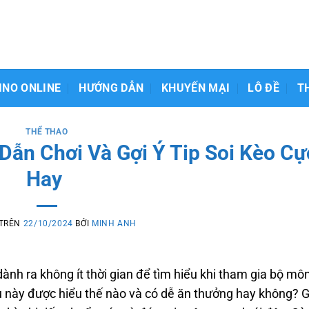
INO ONLINE
HƯỚNG DẪN
KHUYẾN MẠI
LÔ ĐỀ
T
THỂ THAO
Dẫn Chơi Và Gợi Ý Tip Soi Kèo Cự
Hay
 TRÊN
22/10/2024
BỞI
MINH ANH
ành ra không ít thời gian để tìm hiểu khi tham gia bộ mô
u này được hiểu thế nào và có dễ ăn thưởng hay không? G