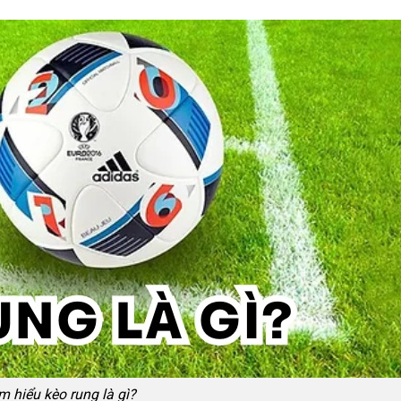
m hiểu kèo rung là gì?