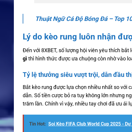
Thuật Ngữ Cá Độ Bóng Đá – Top 10
Lý do kèo rung luôn nhận đư
Đến với 8XBET, số lượng hội viên yêu thích bắt 
gì
thì hình thức được ưa chuộng còn nhờ vào lo
Tỷ lệ thưởng siêu vượt trội, dẫn đầu t
Bắt kèo rung được lựa chọn nhiều nhất so với 
dẫn. Số tiền cược bỏ ra tuy không lớn nhưng ngư
trăm lần. Chính vì vậy, nhiều tay chơi đã ưu ái
Tin Hot:
Soi Kèo FIFA Club World Cup 2025 - D