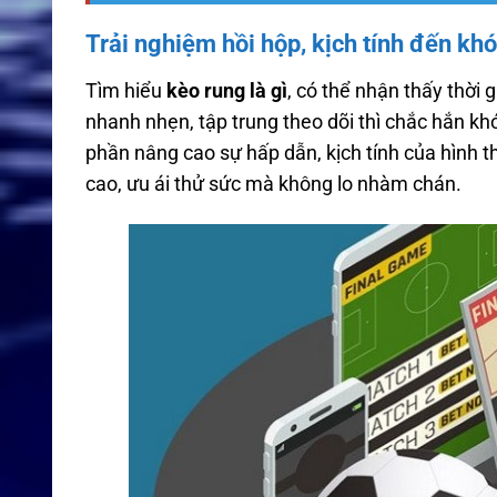
Trải nghiệm hồi hộp, kịch tính đến kh
Tìm hiểu
kèo rung là gì
, có thể nhận thấy thời
nhanh nhẹn, tập trung theo dõi thì chắc hắn kh
phần nâng cao sự hấp dẫn, kịch tính của hình t
cao, ưu ái thử sức mà không lo nhàm chán.