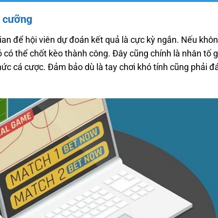
ó cưỡng
 gian để hội viên dự đoán kết quả là cực kỳ ngắn. Nếu khô
ó có thể chốt kèo thành công. Đây cũng chính là nhân tố 
hức cá cược. Đảm bảo dù là tay chơi khó tính cũng phải đ