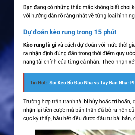
Bạn đang có những thắc mắc không biết chơi kè
với hướng dẫn rõ ràng nhất về từng loại hình n
Dự đoán kèo rung trong 15 phút
Kèo rung là gì
và cách dự đoán với mức thời gi
ra nhận định đúng đắn trong thời điểm quy ước.
năng tài chính của từng cá nhân. Theo nhận xé
Tin Hot:
Soi Kèo Bồ Đào Nha vs Tây Ban Nha: P
Trường hợp trận tranh tài bị hủy hoặc trì hoãn, 
nhận lại tiền cược mà bản thân đã bỏ ra nên c
cực kỳ thấp, hầu hết đều được đầu tư bài bản,