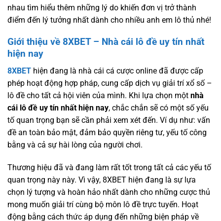
nhau tìm hiểu thêm những lý do khiến đơn vị trở thành
điểm đến lý tưởng nhất dành cho nhiều anh em lô thủ nhé!
Giới thiệu về 8XBET – Nhà cái lô đề uy tín nhất
hiện nay
8XBET
hiện đang là nhà cái cá cược online đã được cấp
phép hoạt động hợp pháp, cung cấp dịch vụ giải trí xổ số –
lô đề cho tất cả hội viên của mình. Khi lựa chọn một
nhà
cái lô đề uy tín nhất hiện nay
, chắc chắn sẽ có một số yếu
tố quan trọng bạn sẽ cần phải xem xét đến. Ví dụ như: vấn
đề an toàn bảo mật, đảm bảo quyền riêng tư, yếu tố công
bằng và cả sự hài lòng của người chơi.
Thương hiệu đã và đang làm rất tốt trong tất cả các yếu tố
quan trọng này này. Vì vậy, 8XBET hiện đang là sự lựa
chọn lý tượng và hoàn hảo nhất dành cho những cược thủ
mong muốn giải trí cùng bộ môn lô đề trực tuyến. Hoạt
động bằng cách thức áp dụng đến những biện pháp về