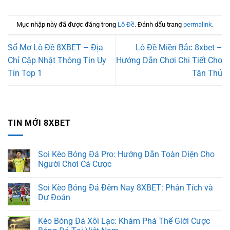
Mục nhập này đã được đăng trong
Lô Đề
. Đánh dấu trang
permalink
.
Sổ Mơ Lô Đề 8XBET – Địa
Lô Đề Miền Bắc 8xbet –
Chỉ Cập Nhật Thông Tin Uy
Hướng Dẫn Chơi Chi Tiết Cho
Tín Top 1
Tân Thủ
TIN MỚI 8XBET
Soi Kèo Bóng Đá Pro: Hướng Dẫn Toàn Diện Cho
Người Chơi Cá Cược
Soi Kèo Bóng Đá Đêm Nay 8XBET: Phân Tích và
Dự Đoán
Kèo Bóng Đá Xôi Lạc: Khám Phá Thế Giới Cược