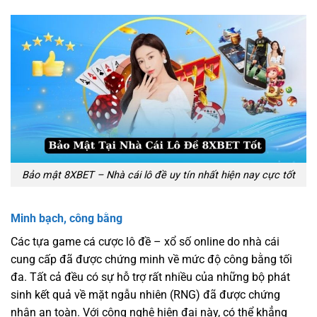
Bảo mật 8XBET – Nhà cái lô đề uy tín nhất hiện nay cực tốt
Minh bạch, công bằng
Các tựa game cá cược lô đề – xổ số online do nhà cái
cung cấp đã được chứng minh về mức độ công bằng tối
đa. Tất cả đều có sự hỗ trợ rất nhiều của những bộ phát
sinh kết quả về mặt ngẫu nhiên (RNG) đã được chứng
nhận an toàn. Với công nghệ hiện đại này, có thể khẳng