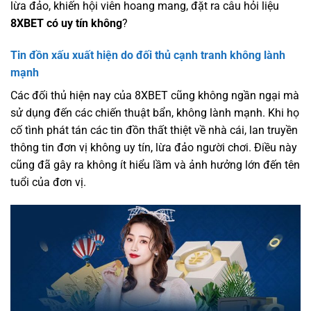
lừa đảo, khiến hội viên hoang mang, đặt ra câu hỏi liệu
8XBET có uy tín không
?
Tin đồn xấu xuất hiện do đối thủ cạnh tranh không lành
mạnh
Các đối thủ hiện nay của 8XBET cũng không ngần ngại mà
sử dụng đến các chiến thuật bẩn, không lành mạnh. Khi họ
cố tình phát tán các tin đồn thất thiệt về nhà cái, lan truyền
thông tin đơn vị không uy tín, lừa đảo người chơi. Điều này
cũng đã gây ra không ít hiểu lầm và ảnh hưởng lớn đến tên
tuổi của đơn vị.