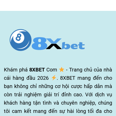
Khám phá
8XBET
Com
- Trang chủ của nhà
cái hàng đầu 2026
. 8XBET mang đến cho
bạn không chỉ những cơ hội cược hấp dẫn mà
còn trải nghiệm giải trí đỉnh cao. Với dịch vụ
khách hàng tận tình và chuyên nghiệp, chúng
tôi cam kết mang đến sự hài lòng tối đa cho