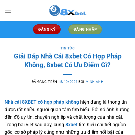
Chuyển
đến
nội
dung
ĐĂNG KÝ
ĐĂNG NHẬP
TIN TỨC
Giải Đáp Nhà Cái 8xbet Có Hợp Pháp
Không, 8xbet Có Ưu Điểm Gì?
ĐÃ ĐĂNG TRÊN
15/10/2024
BỞI
MINH ANH
Nhà cái 8XBET có hợp pháp không
hiện đang là thông tin
được rất nhiều người quan tâm tìm hiểu. Bởi nó ảnh hưởng
đến độ uy tín, chuyên nghiệp và chất lượng của nhà cái.
Trong bài viết sau đây, cùng
8xbet
tìm hiểu chi tiết nguồn
gốc, cơ sở pháp lý cũng như những ưu điểm nổi bật của