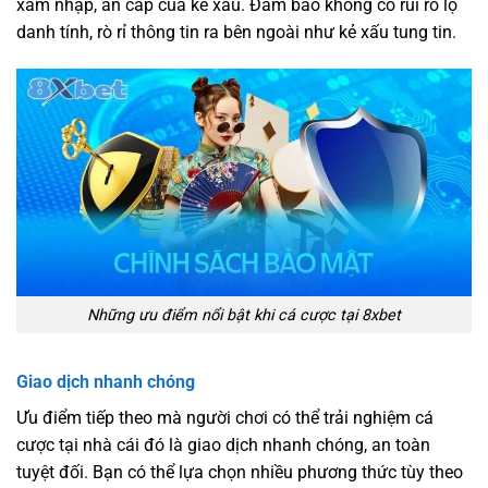
xâm nhập, ăn cắp của kẻ xấu. Đảm bảo không có rủi ro lộ
danh tính, rò rỉ thông tin ra bên ngoài như kẻ xấu tung tin.
Những ưu điểm nổi bật khi cá cược tại 8xbet
Giao dịch nhanh chóng
Ưu điểm tiếp theo mà người chơi có thể trải nghiệm cá
cược tại nhà cái đó là giao dịch nhanh chóng, an toàn
tuyệt đối. Bạn có thể lựa chọn nhiều phương thức tùy theo