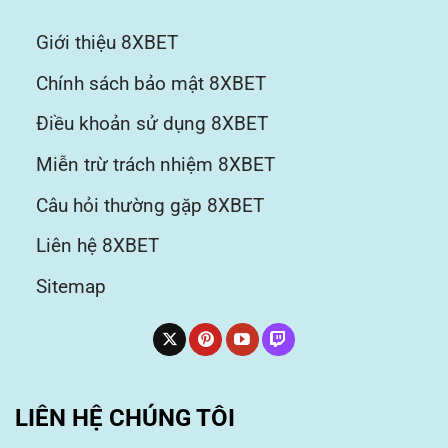
Giới thiệu 8XBET
Chính sách bảo mật 8XBET
Điều khoản sử dụng 8XBET
Miễn trừ trách nhiệm 8XBET
Câu hỏi thường gặp 8XBET
Liên hệ 8XBET
Sitemap
LIÊN HỆ CHÚNG TÔI