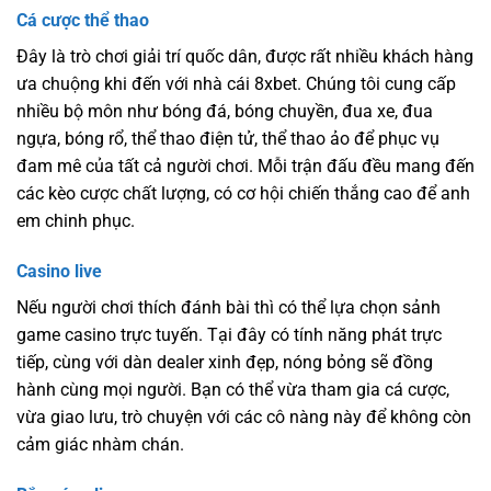
Cá cược thể thao
Đây là trò chơi giải trí quốc dân, được rất nhiều khách hàng
ưa chuộng khi đến với nhà cái 8xbet. Chúng tôi cung cấp
nhiều bộ môn như bóng đá, bóng chuyền, đua xe, đua
ngựa, bóng rổ, thể thao điện tử, thể thao ảo để phục vụ
đam mê của tất cả người chơi. Mỗi trận đấu đều mang đến
các kèo cược chất lượng, có cơ hội chiến thắng cao để anh
em chinh phục.
Casino live
Nếu người chơi thích đánh bài thì có thể lựa chọn sảnh
game casino trực tuyến. Tại đây có tính năng phát trực
tiếp, cùng với dàn dealer xinh đẹp, nóng bỏng sẽ đồng
hành cùng mọi người. Bạn có thể vừa tham gia cá cược,
vừa giao lưu, trò chuyện với các cô nàng này để không còn
cảm giác nhàm chán.