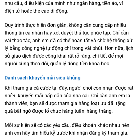
nhu cầu, điều kiện của mình như ngân hàng, tiền ảo, ví
điện tử hoặc thẻ cào di động.
Quy trình thực hiện đơn giản, không cần cung cấp nhiều
thông tin cá nhân hay xét duyệt thủ tục phức tạp. Chỉ cần
vài thao tác, anh em đã có thể hoàn tất và chờ hệ thống xử
lý bằng công nghệ tự động chỉ trong vài phút. Hơn nữa, lịch
sử giao dịch được công khai rất rõ ràng, chi tiết để mọi
người cùng theo dõi, quản lý dòng tiền khoa học.
Danh sách khuyến mãi siêu khủng
Khi tham gia cá cược tại đây, người chơi còn nhận được rất
nhiều khuyến mãi hấp dẫn của nhà cái. Chỉ cần anh em là
thành viên, bạn sẽ được tham gia hàng loạt ưu đãi tặng
quà bất ngờ được tổ chức hàng tuần, hàng tháng.
Mỗi sự kiện sẽ có các yêu cầu, điều khoản khác nhau nên
anh em hãy tìm hiểu kỹ trước khi nhận đăng ký tham gia.