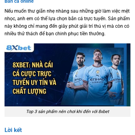
Bắn cá online
Nếu muốn thư giãn nhẹ nhàng sau những giờ làm việc mệt
nhọc, anh em có thể lựa chọn bắn cá trực tuyến. Sản phẩm
này không chỉ mang đến giây phút giải trí thú vị mà còn có
nhiều thử thách để bạn chinh phục tiền thưởng.
Top 3 sản phẩm nên chơi khi đến với 8xbet
Lời kết