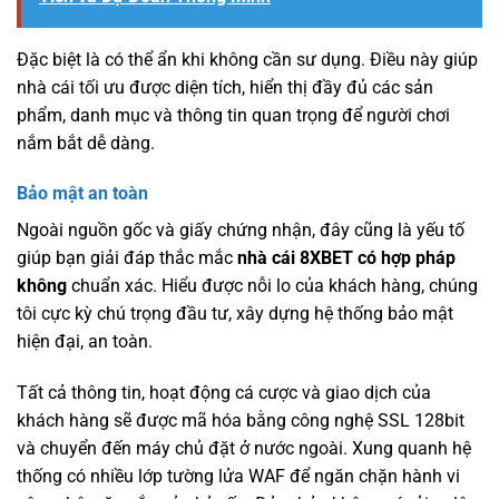
Đặc biệt là có thể ẩn khi không cần sư dụng. Điều này giúp
nhà cái tối ưu được diện tích, hiển thị đầy đủ các sản
phẩm, danh mục và thông tin quan trọng để người chơi
nắm bắt dễ dàng.
Bảo mật an toàn
Ngoài nguồn gốc và giấy chứng nhận, đây cũng là yếu tố
giúp bạn giải đáp thắc mắc
nhà cái 8XBET có hợp pháp
không
chuẩn xác. Hiểu được nỗi lo của khách hàng, chúng
tôi cực kỳ chú trọng đầu tư, xây dựng hệ thống bảo mật
hiện đại, an toàn.
Tất cả thông tin, hoạt động cá cược và giao dịch của
khách hàng sẽ được mã hóa bằng công nghệ SSL 128bit
và chuyển đến máy chủ đặt ở nước ngoài. Xung quanh hệ
thống có nhiều lớp tường lửa WAF để ngăn chặn hành vi