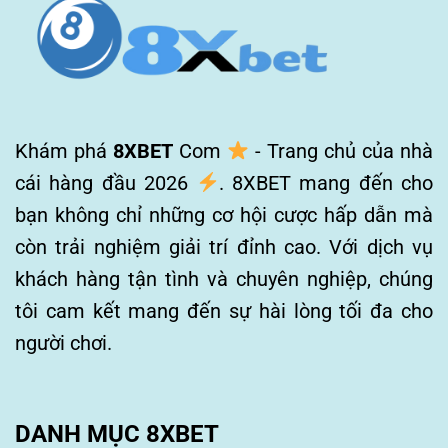
Khám phá
8XBET
Com
- Trang chủ của nhà
cái hàng đầu 2026
. 8XBET mang đến cho
bạn không chỉ những cơ hội cược hấp dẫn mà
còn trải nghiệm giải trí đỉnh cao. Với dịch vụ
khách hàng tận tình và chuyên nghiệp, chúng
tôi cam kết mang đến sự hài lòng tối đa cho
người chơi.
DANH MỤC 8XBET