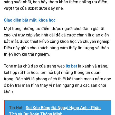
sáng suốt nhất, bạn hãy tham khảo thêm những ưu điểm
vượt trội của 8xbet dưới đây nhé.
Giao diện bắt mắt, khoa học
Một trong những ưu điểm được người chơi đánh giá rất
cao khi truy cập vào nhà cái để cá cược chính là giao diện
bắt mắt, được thiết kế vô cùng khoa học và chuyên nghiệp.
Điều này giúp cho khách hàng cảm thấy ấn tượng và thân
thiện hơn khi trải nghiệm.
Tone màu chủ đạo của trang web
8x bet
là xanh và trắng,
kết hợp rất hài hòa, làm nổi bật những thông tin quan
trọng. Đặc biệt là phong cách thiết kế thanh menu nằm dọc
ở bên trái màn hình thay vì nằm ngang như các sân chơi
khác.
Tin Hot:
Soi Kèo Bóng Đá Ngoại Hạng Anh - Phân
Tích và Dự Đoán Thông Minh