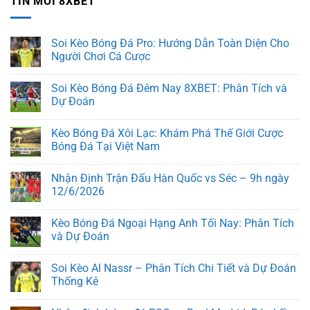
TIN MỚI 8XBET
Soi Kèo Bóng Đá Pro: Hướng Dẫn Toàn Diện Cho
Người Chơi Cá Cược
Soi Kèo Bóng Đá Đêm Nay 8XBET: Phân Tích và
Dự Đoán
Kèo Bóng Đá Xôi Lạc: Khám Phá Thế Giới Cược
Bóng Đá Tại Việt Nam
Nhận Định Trận Đấu Hàn Quốc vs Séc – 9h ngày
12/6/2026
Kèo Bóng Đá Ngoại Hạng Anh Tối Nay: Phân Tích
và Dự Đoán
Soi Kèo Al Nassr – Phân Tích Chi Tiết và Dự Đoán
Thống Kê