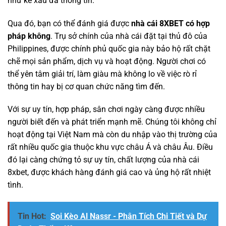
như kẻ xấu đã thông tin.
Qua đó, bạn có thể đánh giá được
nhà cái 8XBET có hợp
pháp không
. Trụ sở chính của nhà cái đặt tại thủ đô của
Philippines, được chính phủ quốc gia này bảo hộ rất chặt
chẽ mọi sản phẩm, dịch vụ và hoạt động. Người chơi có
thể yên tâm giải trí, làm giàu mà không lo về việc rò rỉ
thông tin hay bị cơ quan chức năng tìm đến.
Với sự uy tín, hợp pháp, sân chơi ngày càng được nhiều
người biết đến và phát triển mạnh mẽ. Chúng tôi không chỉ
hoạt động tại Việt Nam mà còn du nhập vào thị trường của
rất nhiều quốc gia thuộc khu vực châu Á và châu Âu. Điều
đó lại càng chứng tỏ sự uy tín, chất lượng của nhà cái
8xbet, được khách hàng đánh giá cao và ủng hộ rất nhiệt
tình.
Tin Hot:
Soi Kèo Al Nassr - Phân Tích Chi Tiết và Dự