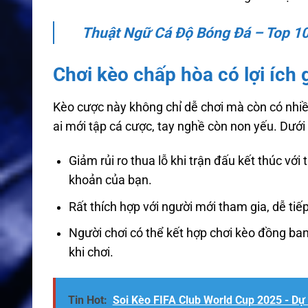
Thuật Ngữ Cá Độ Bóng Đá – Top 10
Chơi kèo chấp hòa có lợi ích 
Kèo cược này không chỉ dễ chơi mà còn có nhiề
ai mới tập cá cược, tay nghề còn non yếu. Dưới 
Giảm rủi ro thua lỗ khi trận đấu kết thúc với
khoản của bạn.
Rất thích hợp với người mới tham gia, dễ tiế
Người chơi có thể kết hợp chơi kèo đồng ba
khi chơi.
Tin Hot:
Soi Kèo FIFA Club World Cup 2025 - D