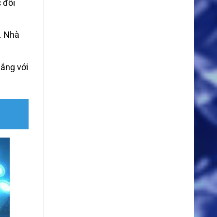
 đối
. Nhà
ắng với