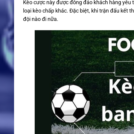
Kèo cược này được đông đảo khách hàng yêu thíc
loại kèo chấp khác. Đặc biệt, khi trận đấu kết t
đội nào đi nữa.