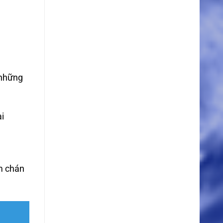
 những
ài
m chán