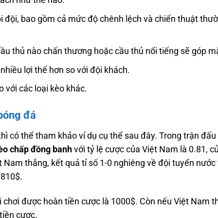
cách như thế nào.
ỗi đội, bao gồm cả mức độ chênh lệch và chiến thuật thư
cầu thủ nào chấn thương hoặc cầu thủ nổi tiếng sẽ góp m
nhiều lợi thế hơn so với đội khách.
o với các loại kèo khác.
 bóng đá
ì có thể tham khảo ví dụ cụ thể sau đây. Trong trận đấu
èo chấp đồng banh
với tỷ lệ cược của Việt Nam là 0.81, c
t Nam thắng, kết quả tỉ số 1-0 nghiêng về đội tuyển nước
 810$.
ười chơi được hoàn tiền cược là 1000$. Còn nếu Việt Nam t
tiền cược.