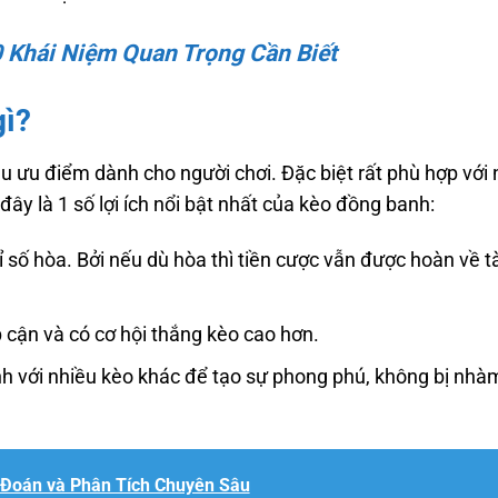
 Khái Niệm Quan Trọng Cần Biết
gì?
u ưu điểm dành cho người chơi. Đặc biệt rất phù hợp với
đây là 1 số lợi ích nổi bật nhất của kèo đồng banh:
 tỉ số hòa. Bởi nếu dù hòa thì tiền cược vẫn được hoàn về t
p cận và có cơ hội thắng kèo cao hơn.
nh với nhiều kèo khác để tạo sự phong phú, không bị nhà
ự Đoán và Phân Tích Chuyên Sâu