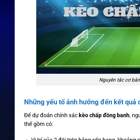
Nguyên tắc cơ bản
Những yếu tố ảnh hưởng đến kết quả 
Để dự đoán chính xác
kèo chấp đồng banh
, ng
thể gồm có: