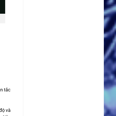
n tắc
 độ và