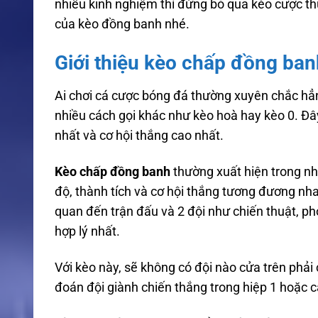
nhiều kinh nghiệm thì đừng bỏ qua kèo cược thú 
của kèo đồng banh nhé.
Giới thiệu kèo chấp đồng ban
Ai chơi cá cược bóng đá thường xuyên chắc hẳn 
nhiều cách gọi khác như kèo hoà hay kèo 0. Đây
nhất và cơ hội thắng cao nhất.
Kèo chấp đồng banh
thường xuất hiện trong nh
độ, thành tích và cơ hội thắng tương đương nha
quan đến trận đấu và 2 đội như chiến thuật, ph
hợp lý nhất.
Với kèo này, sẽ không có đội nào cửa trên phải
đoán đội giành chiến thắng trong hiệp 1 hoặc c